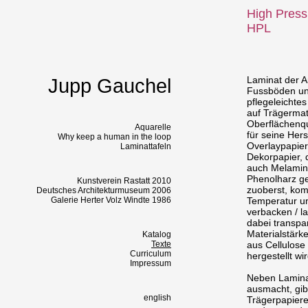
High Press
HPL
Laminat der Ar
Jupp Gauchel
Fussböden und
pflegeleichte
auf Trägermate
Oberflächenqu
Aquarelle
für seine Hers
Why keep a human in the loop
Overlaypapier
Laminattafeln
Dekorpapier, 
auch Melaminha
Phenolharz ge
Kunstverein Rastatt 2010
zuoberst, kom
Deutsches Architekturmuseum 2006
Galerie Herter Volz Windte 1986
Temperatur un
verbacken / l
dabei transpa
Materialstärk
Katalog
Texte
aus Cellulose
Curriculum
hergestellt wir
Impressum
Neben Lamina
ausmacht, gibt
english
Trägerpapiere