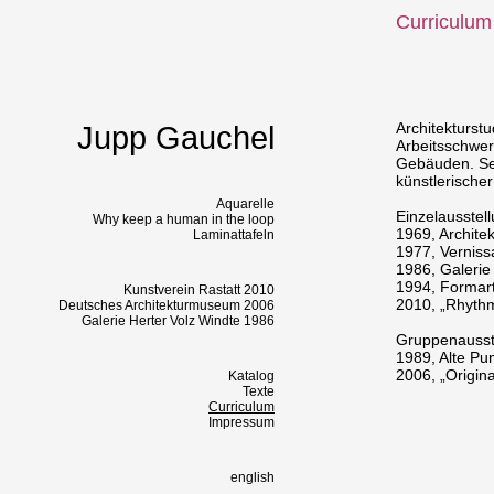
Curriculum
Architekturst
Jupp Gauchel
Arbeitsschwer
Gebäuden. Se
künstlerischer
Aquarelle
Einzelausstel
Why keep a human in the loop
1969, Architek
Laminattafeln
1977, Verniss
1986, Galerie 
1994, Formart
Kunstverein Rastatt 2010
2010, „Rhythm
Deutsches Architekturmuseum 2006
Galerie Herter Volz Windte 1986
Gruppenausst
1989, Alte Pu
2006, „Origin
Katalog
Texte
Curriculum
Impressum
english